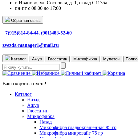
г. Иваново, ул. Сосновая, д. 1, склад С1135а
пн-пт с 08:00 до 17:00
Обратная связь
+7(915)814-84-44, (901)483-52-60
zvezda-manager1@mail.ru
Каталог
Ажур
Глоссатин
Микрофибра
Мулетон
Полис
Ваша корзина пуста!
Каталог
Назад
Ажур
Глоссатин
Микрофибра
Назад
Микрофибра гладкокрашенная 85 гр
Микрофибра микровайт 75 гр