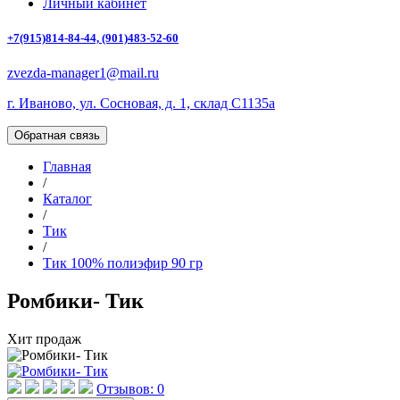
Личный кабинет
+7(915)814-84-44, (901)483-52-60
zvezda-manager1@mail.ru
г. Иваново, ул. Сосновая, д. 1, склад С1135а
Обратная связь
Главная
/
Каталог
/
Тик
/
Тик 100% полиэфир 90 гр
Ромбики- Тик
Хит продаж
Отзывов: 0