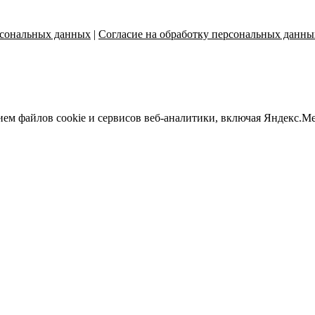
рсональных данных
|
Согласие на обработку персональных данны
те информация носит справочный характер, и ни при каких условиях не я
ием файлов cookie и сервисов веб-аналитики, включая Яндекс.Ме