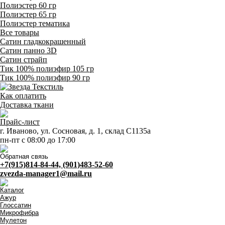
Полиэстер 60 гр
Полиэстер 65 гр
Полиэстер тематика
Все товары
Сатин гладкокрашенный
Сатин панно 3D
Сатин страйп
Тик 100% полиэфир 105 гр
Тик 100% полиэфир 90 гр
Как оплатить
Доставка ткани
Прайс-лист
г. Иваново, ул. Сосновая, д. 1, склад С1135а
пн-пт с 08:00 до 17:00
Обратная связь
+7(915)814-84-44, (901)483-52-60
zvezda-manager1@mail.ru
Каталог
Ажур
Глоссатин
Микрофибра
Мулетон