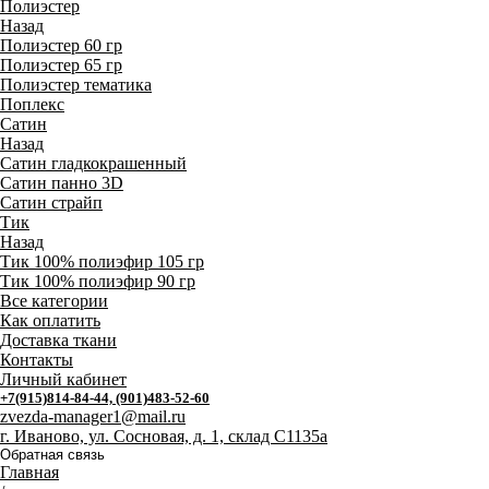
Полиэстер
Назад
Полиэстер 60 гр
Полиэстер 65 гр
Полиэстер тематика
Поплекс
Сатин
Назад
Сатин гладкокрашенный
Сатин панно 3D
Сатин страйп
Тик
Назад
Тик 100% полиэфир 105 гр
Тик 100% полиэфир 90 гр
Все категории
Как оплатить
Доставка ткани
Контакты
Личный кабинет
+7(915)814-84-44, (901)483-52-60
zvezda-manager1@mail.ru
г. Иваново, ул. Сосновая, д. 1, склад С1135а
Обратная связь
Главная