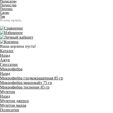
Полисатин
Полиэстер
Поплекс
Сатин
Тик
Ваша корзина пуста!
Каталог
Назад
Ажур
Глоссатин
Микрофибра
Назад
Микрофибра гладкокрашенная 85 гр
Микрофибра микровайт 75 гр
Микрофибра тиснение 85 гр
Мулетон
Назад
Мулетон джерси
Мулетон махра
Полисатин