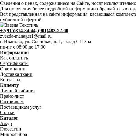
Сведения о ценах, содержащиеся на Сайте, носят исключительн
Для получения более подробной информации обращайтесь в отде
Вся представленная на сайте информация, касающаяся комплектац
публичной офертой.
+7(915)814-84-44, (901)483-52-60
zvezda-manager1@mail.ru
г. Иваново, ул. Сосновая, д. 1, склад С1135а
пн-пт с 08:00 до 17:00
Информация
Как оплатить
Сертификаты
О компании
Доставка ткани
Контакты
Клиенту
Личный кабинет
Прайс-лист
Оптовикам
Поставщикам услуг
Статьи
Каталог
Ажур
Глоссатин
Микрофибра