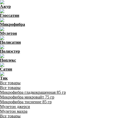
Ажур
Глоссатин
Микрофибра
Мулетон
Полисатин
Полиэстер
Поплекс
Сатин
Тик
Все товары
Все товары
Микрофибра гладкокрашенная 85 гр
Микрофибра микровайт 75 гр
Микрофибра тиснение 85 гр
Мулетон джерси
Мулетон махра
Все товары