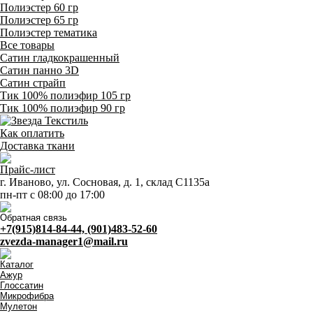
Полиэстер 60 гр
Полиэстер 65 гр
Полиэстер тематика
Все товары
Сатин гладкокрашенный
Сатин панно 3D
Сатин страйп
Тик 100% полиэфир 105 гр
Тик 100% полиэфир 90 гр
Как оплатить
Доставка ткани
Прайс-лист
г. Иваново, ул. Сосновая, д. 1, склад С1135а
пн-пт с 08:00 до 17:00
Обратная связь
+7(915)814-84-44, (901)483-52-60
zvezda-manager1@mail.ru
Каталог
Ажур
Глоссатин
Микрофибра
Мулетон