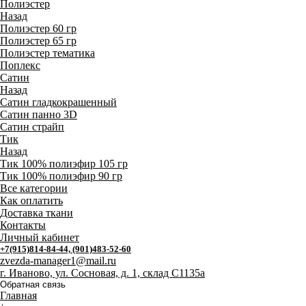
Полиэстер
Назад
Полиэстер 60 гр
Полиэстер 65 гр
Полиэстер тематика
Поплекс
Сатин
Назад
Сатин гладкокрашенный
Сатин панно 3D
Сатин страйп
Тик
Назад
Тик 100% полиэфир 105 гр
Тик 100% полиэфир 90 гр
Все категории
Как оплатить
Доставка ткани
Контакты
Личный кабинет
+7(915)814-84-44, (901)483-52-60
zvezda-manager1@mail.ru
г. Иваново, ул. Сосновая, д. 1, склад С1135а
Обратная связь
Главная