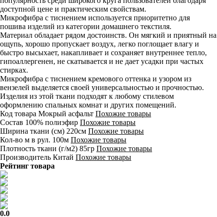
популярность среди широкого круга пользователей благодаря
доступной цене и практическим свойствам.
Микрофибра с тиснением используется приоритетно для
пошива изделий из категории домашнего текстиля.
Материал обладает рядом достоинств. Он мягкий и приятный на
ощупь, хорошо пропускает воздух, легко поглощает влагу и
быстро высыхает, накапливает и сохраняет внутреннее тепло,
гипоаллергенен, не скатывается и не дает усадки при частых
стирках.
Микрофибра с тиснением кремового оттенка и узором из
вензелей выделяется своей универсальностью и прочностью.
Изделия из этой ткани подходят к любому стилевом
оформлению спальных комнат и других помещений.
Код товара
Мокрый асфальт
Похожие товары
Состав
100% полиэфир
Похожие товары
Ширина ткани (см)
220см
Похожие товары
Кол-во м в рул.
100м
Похожие товары
Плотность ткани (г/м2)
85гр
Похожие товары
Производитель
Китай
Похожие товары
Рейтинг товара
0.0