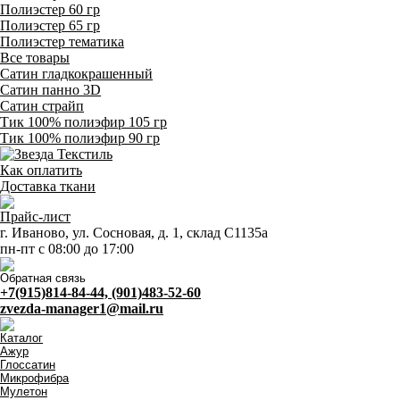
Полиэстер 60 гр
Полиэстер 65 гр
Полиэстер тематика
Все товары
Сатин гладкокрашенный
Сатин панно 3D
Сатин страйп
Тик 100% полиэфир 105 гр
Тик 100% полиэфир 90 гр
Как оплатить
Доставка ткани
Прайс-лист
г. Иваново, ул. Сосновая, д. 1, склад С1135а
пн-пт с 08:00 до 17:00
Обратная связь
+7(915)814-84-44, (901)483-52-60
zvezda-manager1@mail.ru
Каталог
Ажур
Глоссатин
Микрофибра
Мулетон